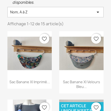
disponibles.

Nom, A à Z
Affichage 1-12 de 15 article(s)
favorite_border
favorite_border
Aperçu rapide
Aperçu rapide


Sac Banane Xl Imprimé...
Sac Banane Xl Velours
Bleu...
CET ARTICLE
favorite_border
favorite_border
UNIQUE N'EST PLUS