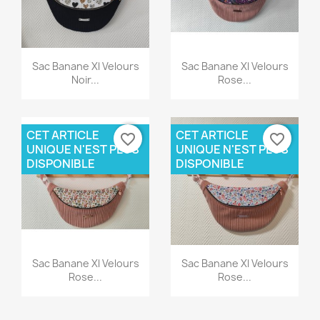
Aperçu rapide
Aperçu rapide


Sac Banane Xl Velours
Sac Banane Xl Velours
Noir...
Rose...
CET ARTICLE
CET ARTICLE
favorite_border
favorite_border
UNIQUE N'EST PLUS
UNIQUE N'EST PLUS
DISPONIBLE
DISPONIBLE
Aperçu rapide
Aperçu rapide


Sac Banane Xl Velours
Sac Banane Xl Velours
Rose...
Rose...