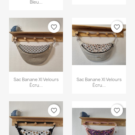
Bleu...
Annuler
Créer une liste d'envies
favorite_border
favorite_border
Aperçu rapide
Aperçu rapide


Sac Banane Xl Velours
Sac Banane Xl Velours
Écru...
Écru...
favorite_border
favorite_border