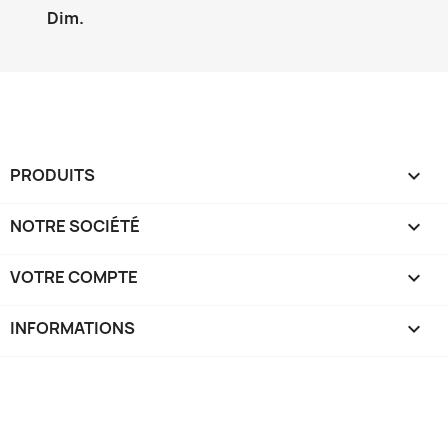
Dim.
Annuler
Créer une liste d'envies
PRODUITS

NOTRE SOCIÉTÉ

VOTRE COMPTE

INFORMATIONS
keyboard_arrow_down