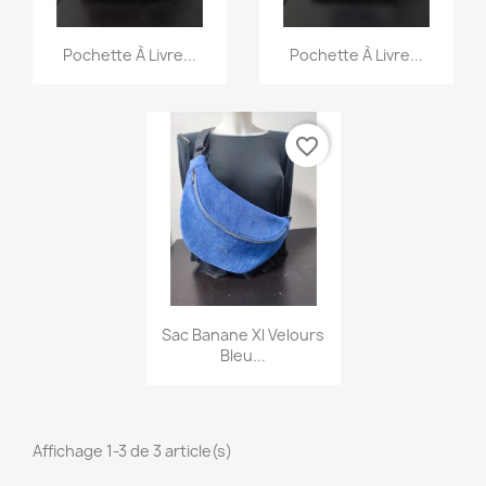
Aperçu rapide
Aperçu rapide


×
Pochette À Livre...
Pochette À Livre...
Créer une liste d'envies
Nom de la liste d'envies
favorite_border
Annuler
Créer une liste d'envies
Aperçu rapide

Sac Banane Xl Velours
Bleu...
Affichage 1-3 de 3 article(s)