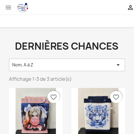


DERNIÈRES CHANCES

Nom, A à Z
Affichage 1-3 de 3 article(s)
favorite_border
favorite_border