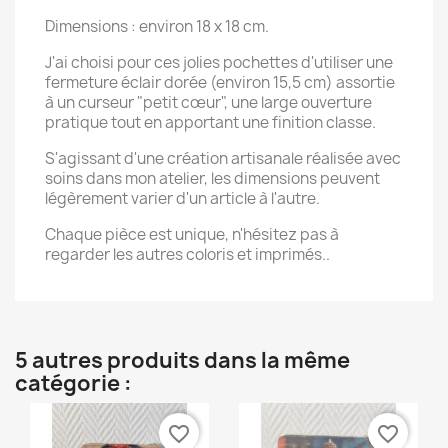
Dimensions : environ 18 x 18 cm.
Nom de la liste d'envies
J'ai choisi pour ces jolies pochettes d'utiliser une
fermeture éclair dorée (environ 15,5 cm) assortie
à un curseur "petit cœur", une large ouverture
pratique tout en apportant une finition classe.
Annuler
Créer une liste d'envies
S'agissant d'une création artisanale réalisée avec
soins dans mon atelier, les dimensions peuvent
légèrement varier d'un article à l'autre.
Chaque pièce est unique, n'hésitez pas à
regarder les autres coloris et imprimés..
5 autres produits dans la même
catégorie :
favorite_border
favorite_border