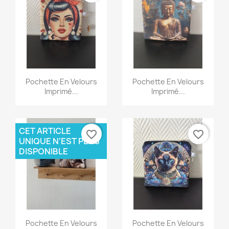
Aperçu rapide
Aperçu rapide


Pochette En Velours
Pochette En Velours
Imprimé...
Imprimé...
CET ARTICLE
favorite_border
favorite_border
UNIQUE N'EST PLUS
DISPONIBLE
Aperçu rapide
Aperçu rapide


Pochette En Velours
Pochette En Velours