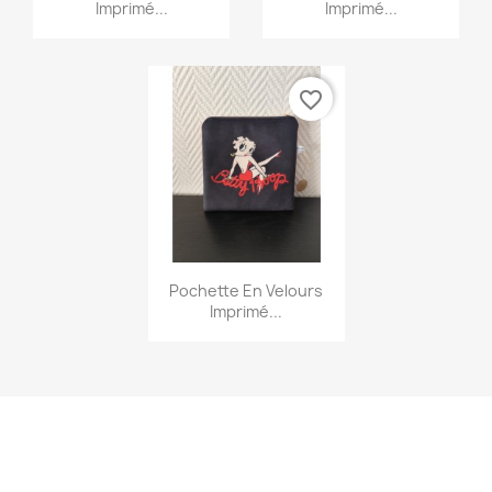
Imprimé...
Imprimé...
favorite_border
Aperçu rapide

Pochette En Velours
Imprimé...