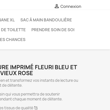

Connexion
NANE XL
SAC À MAIN BANDOULIÈRE
DE TOILETTE
PRENDRE SOIN DE SOI
RES CHANCES
RE IMPRIMÉ FLEURI BLEU ET
 VIEUX ROSE
ien et transformez vos instants de lecture ou
t de détente.
ssin qui vous permettra de soutenir
endant chaque moment de détente.
s tissus de qualité 🥰