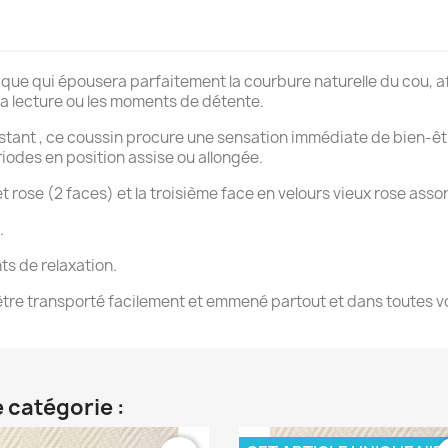
ique qui épousera parfaitement la courbure naturelle du cou, af
a lecture ou les moments de détente.
ant , ce coussin procure une sensation immédiate de bien-être.
réer une liste d'envies
riodes en position assise ou allongée.
 et rose (2 faces) et la troisième face en velours vieux rose assor
e la liste d'envies
.
ts de relaxation.
tre transporté facilement et emmené partout et dans toutes vo
Annuler
Créer une liste d'envies
 catégorie :