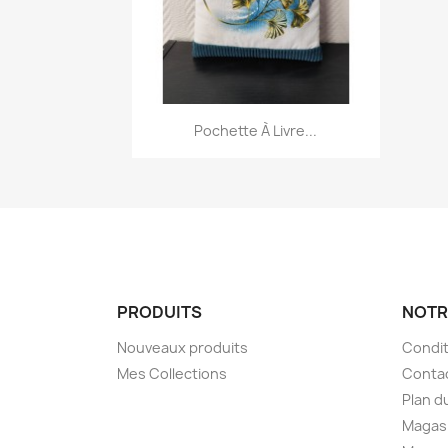
Aperçu rapide

Pochette À Livre...
PRODUITS
NOTR
Nouveaux produits
Condit
Mes Collections
Conta
Plan d
Magas