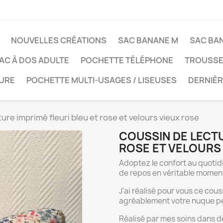
NOUVELLES CRÉATIONS
SAC BANANE M
SAC BA
AC À DOS ADULTE
POCHETTE TÉLÉPHONE
TROUSSE 
TURE
POCHETTE MULTI-USAGES / LISEUSES
DERNIÈ
ure imprimé fleuri bleu et rose et velours vieux rose
COUSSIN DE LECTU
ROSE ET VELOURS
Adoptez le confort au quotid
de repos en véritable momen
J'ai réalisé pour vous ce cou
agréablement votre nuque p
Réalisé par mes soins dans de