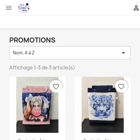


PROMOTIONS

Nom, A à Z
Affichage 1-3 de 3 article(s)
favorite_border
favorite_border
Aperçu rapide
Aperçu rapide

