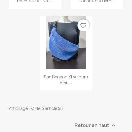
Pochette À Livre...
Pochette À Livre...
×
Créer une liste d'envies
favorite_border
Nom de la liste d'envies
Annuler
Créer une liste d'envies
Aperçu rapide

Sac Banane Xl Velours
Bleu...
Affichage 1-3 de 3 article(s)
Retour en haut
