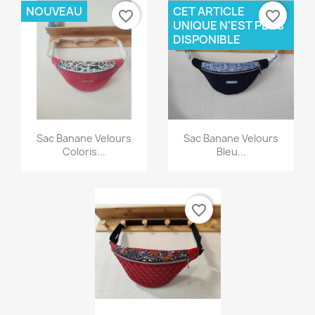
NOUVEAU
CET ARTICLE
favorite_border
favorite_border
UNIQUE N'EST PLUS
DISPONIBLE
Aperçu rapide
Aperçu rapide


Sac Banane Velours
Sac Banane Velours
Coloris...
Bleu...
favorite_border