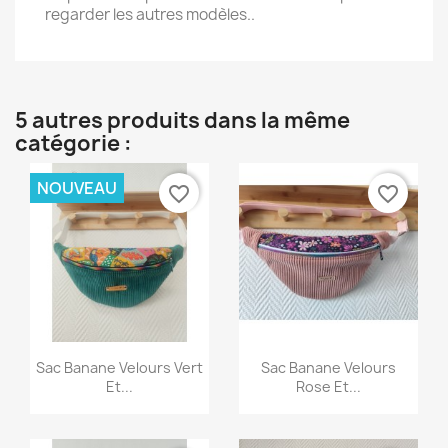
regarder les autres modèles..
5 autres produits dans la même
catégorie :
NOUVEAU
favorite_border
favorite_border
Aperçu rapide
Aperçu rapide


Sac Banane Velours Vert
Sac Banane Velours
Et...
Rose Et...