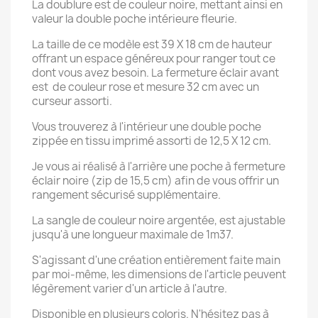
La doublure est de couleur noire, mettant ainsi en
valeur la double poche intérieure fleurie.
La taille de ce modèle est 39 X 18 cm de hauteur
×
offrant un espace généreux pour ranger tout ce
Créer une liste d'envies
dont vous avez besoin. La fermeture éclair avant
est de couleur rose et mesure 32 cm avec un
curseur assorti.
Nom de la liste d'envies
Vous trouverez à l'intérieur une double poche
zippée en tissu imprimé assorti de 12,5 X 12 cm.
Je vous ai réalisé à l'arrière une poche à fermeture
Annuler
Créer une liste d'envies
éclair noire (zip de 15,5 cm) afin de vous offrir un
rangement sécurisé supplémentaire.
La sangle de couleur noire argentée, est ajustable
jusqu'à une longueur maximale de 1m37.
S'agissant d'une création entièrement faite main
par moi-même, les dimensions de l'article peuvent
légèrement varier d'un article à l'autre.
Disponible en plusieurs coloris. N'hésitez pas à