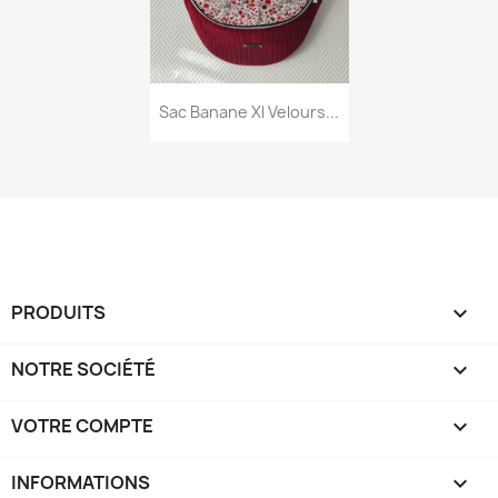
Aperçu rapide

Sac Banane Xl Velours...
PRODUITS

NOTRE SOCIÉTÉ

VOTRE COMPTE

INFORMATIONS
keyboard_arrow_down