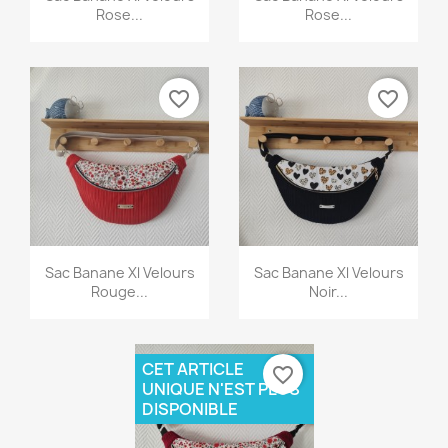
Rose...
Rose...
favorite_border
favorite_border
Aperçu rapide
Aperçu rapide


Sac Banane Xl Velours
Sac Banane Xl Velours
Rouge...
Noir...
CET ARTICLE
favorite_border
UNIQUE N'EST PLUS
DISPONIBLE