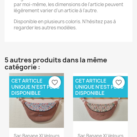
par moi-même, les dimensions de l'article peuvent
légèrement varier d'un article à l'autre.
Disponible en plusieurs coloris. N'hésitez pas à
regarder les autres modèles.
5 autres produits dans la même
catégorie :
CET ARTICLE
CET ARTICLE
favorite_border
favorite_border
UNIQUE N'EST PLUS
UNIQUE N'EST PLUS
DISPONIBLE
DISPONIBLE
Aperçu rapide
Aperçu rapide


Sac Banane Xl Velours
Sac Banane Xl Velours