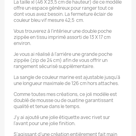
La taille xl (46 X 23,5 cm de hauteur) de ce modèle
offre un espace généreux pour ranger tout ce
dont vous avez besoin. La fermeture éclair de
couleur bleu vif mesure 42,5 cm.
Vous trouverez à l'intérieur une double poche
×
Créer une liste d'envies
zippée en tissu imprimé assorti de 13 X 17 cm
environ.
Je vous ai réalisé à l'arrière une grande poche
Nom de la liste d'envies
zippée (zip de 24 cm) afin de vous offrir un
rangement sécurisé supplémentaire.
La sangle de couleur marine est ajustable jusqu'à
une longueur maximale de 126 cm hors attaches.
Annuler
Créer une liste d'envies
Comme toutes mes créations, ce joli modèle est
doublé de mousse ou de ouatine garantissant
qualité et tenue dans le temps.
J'y ai ajouté une jolie étiquette avec rivet sur
l'avant pour une jolie finition.
S'agissant d'une création entièrement fait main