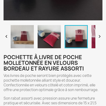


POCHETTE À LIVRE DE POCHE
MOLLETONNÉE EN VELOURS
BORDEAU ET RAYURE ASSORTI
Vos livres de poche seront bien protégés avec cette
pochette molletonnée alliant style et douceur.
Confectionnée en velours côtelé et coton imprimé, elle
offre une protection optimale grâce à son rembourrage.
Son rabat assorti avec pression assure une fermeture
pratique et sécurisée. Avec ses dimensions de 15 x 21,5