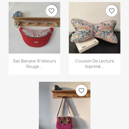
favorite_border
favorite_border
Aperçu rapide
Aperçu rapide


Sac Banane Xl Velours
Coussin De Lecture
Rouge...
Imprimé...
favorite_border