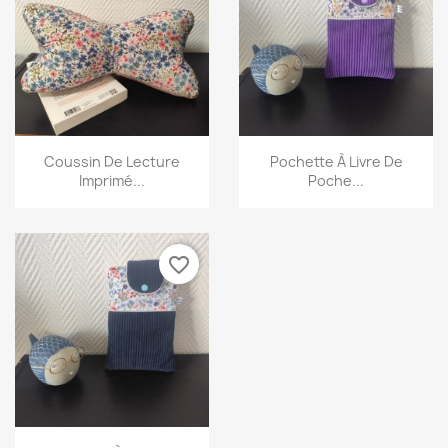
Annuler
Créer une liste d'envies
Aperçu rapide
Aperçu rapide


Coussin De Lecture
Pochette À Livre De
Imprimé...
Poche...
favorite_border
Aperçu rapide