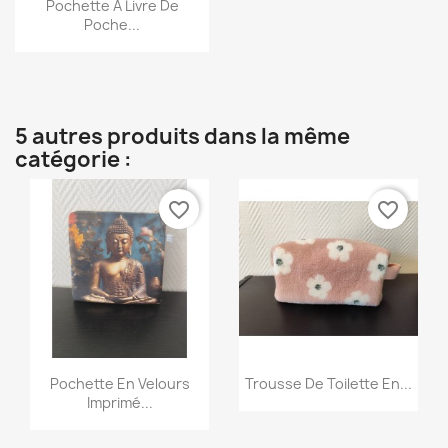

Pochette À Livre De
Poche...
5 autres produits dans la même
catégorie :
favorite_border
favorite_border
Aperçu rapide
Aperçu rapide


Pochette En Velours
Trousse De Toilette En...
Imprimé...