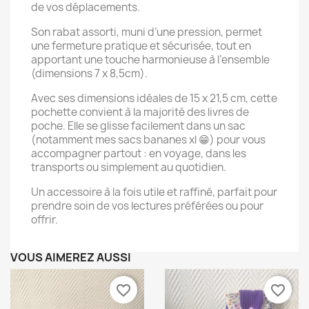
de vos déplacements.
Son rabat assorti, muni d’une pression, permet
une fermeture pratique et sécurisée, tout en
apportant une touche harmonieuse à l’ensemble
(dimensions 7 x 8,5cm).
Avec ses dimensions idéales de 15 x 21,5 cm, cette
pochette convient à la majorité des livres de
poche. Elle se glisse facilement dans un sac
(notamment mes sacs bananes xl 😁) pour vous
accompagner partout : en voyage, dans les
transports ou simplement au quotidien.
Un accessoire à la fois utile et raffiné, parfait pour
×
prendre soin de vos lectures préférées ou pour
Créer une liste d'envies
offrir.
VOUS AIMEREZ AUSSI
Nom de la liste d'envies
favorite_border
favorite_border