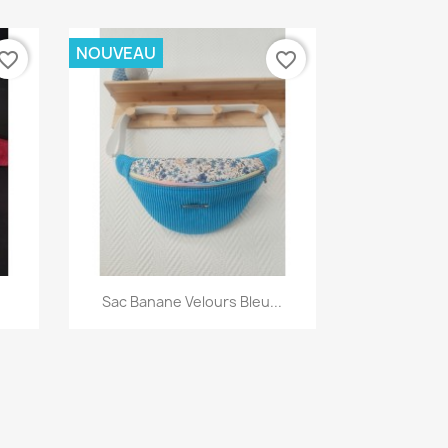
NOUVEAU
vorite_border
favorite_border
Aperçu rapide

Sac Banane Velours Bleu...