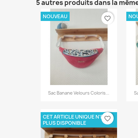
5 autres produits dans la même
NOUVEAU
NO
favorite_border
Aperçu rapide

Sac Banane Velours Coloris...
S
CET ARTICLE UNIQUE N'EST
favorite_border
PLUS DISPONIBLE