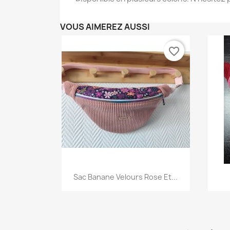
Nom d
VOUS AIMEREZ AUSSI
favorite_border
Aperçu rapide

Sac Banane Velours Rose Et...