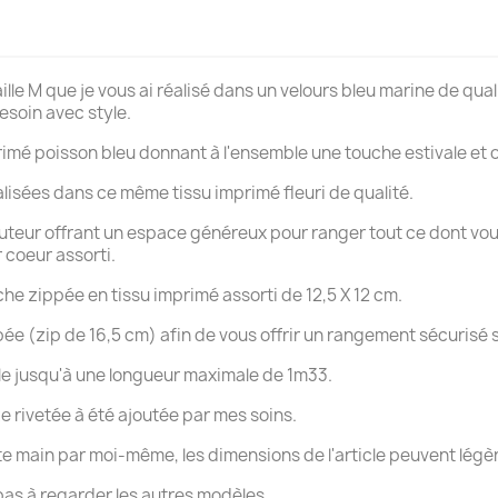
e M que je vous ai réalisé dans un velours bleu marine de qual
esoin avec style.
imé poisson bleu donnant à l'ensemble une touche estivale et o
alisées dans ce même tissu imprimé fleuri de qualité.
auteur offrant un espace généreux pour ranger tout ce dont vou
 coeur assorti.
che zippée en tissu imprimé assorti de 12,5 X 12 cm.
ippée (zip de 16,5 cm) afin de vous offrir un rangement sécurisé
ble jusqu'à une longueur maximale de 1m33.
te rivetée à été ajoutée par mes soins.
réer une liste d'envies
e main par moi-même, les dimensions de l'article peuvent légèrem
 pas à regarder les autres modèles..