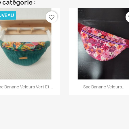
 catégorie :
UVEAU
favorite_border
fa
Aperçu rapide
Aperçu rapide


ac Banane Velours Vert Et...
Sac Banane Velours...