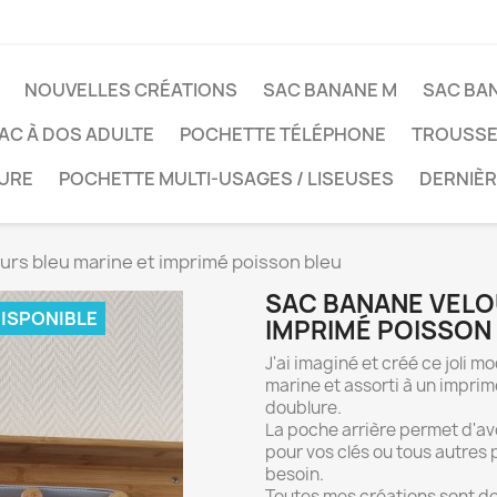
NOUVELLES CRÉATIONS
SAC BANANE M
SAC BA
AC À DOS ADULTE
POCHETTE TÉLÉPHONE
TROUSSE 
TURE
POCHETTE MULTI-USAGES / LISEUSES
DERNIÈ
urs bleu marine et imprimé poisson bleu
SAC BANANE VELO
DISPONIBLE
IMPRIMÉ POISSON
J'ai imaginé et créé ce joli mo
marine et assorti à un imprim
doublure.
La poche arrière permet d'a
pour vos clés ou tous autres
besoin.
Toutes mes créations sont dou