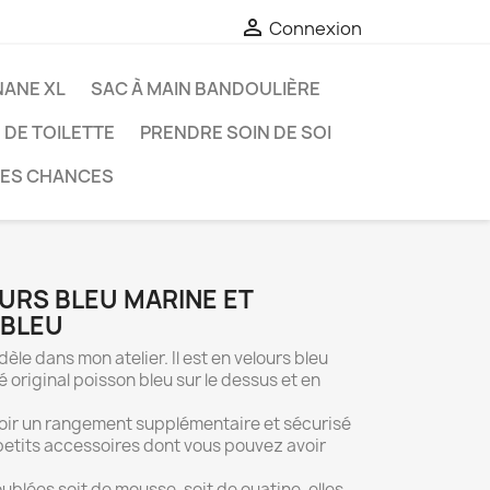

Connexion
NANE XL
SAC À MAIN BANDOULIÈRE
DE TOILETTE
PRENDRE SOIN DE SOI
RES CHANCES
URS BLEU MARINE ET
 BLEU
dèle dans mon atelier. Il est en velours bleu
é original poisson bleu sur le dessus et en
voir un rangement supplémentaire et sécurisé
 petits accessoires dont vous pouvez avoir
blées soit de mousse, soit de ouatine, elles