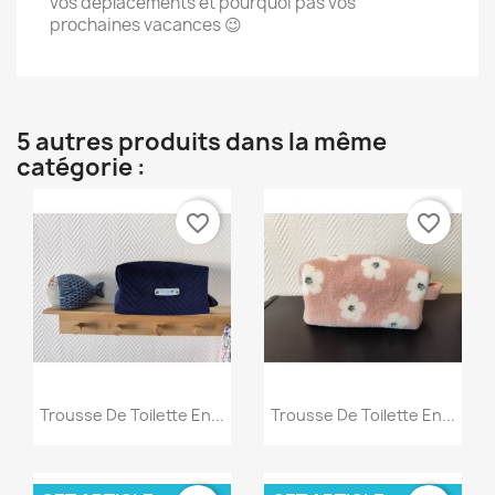
vos déplacements et pourquoi pas vos
prochaines vacances 😉
5 autres produits dans la même
catégorie :
favorite_border
favorite_border
Aperçu rapide
Aperçu rapide


Trousse De Toilette En...
Trousse De Toilette En...