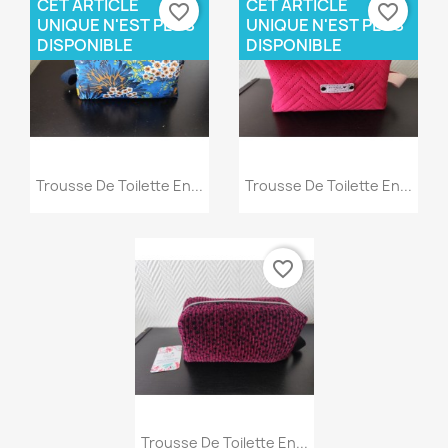
CET ARTICLE
CET ARTICLE
favorite_border
favorite_border
UNIQUE N'EST PLUS
UNIQUE N'EST PLUS
DISPONIBLE
DISPONIBLE
Aperçu rapide
Aperçu rapide


Trousse De Toilette En...
Trousse De Toilette En...
favorite_border
Aperçu rapide

Trousse De Toilette En...