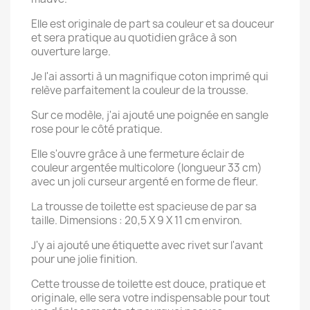
Elle est originale de part sa couleur et sa douceur
×
et sera pratique au quotidien grâce à son
Créer une liste d'envies
ouverture large.
Je l'ai assorti à un magnifique coton imprimé qui
Nom de la liste d'envies
relève parfaitement la couleur de la trousse.
Sur ce modèle, j'ai ajouté une poignée en sangle
rose pour le côté pratique.
Elle s'ouvre grâce à une fermeture éclair de
Annuler
Créer une liste d'envies
couleur argentée multicolore (longueur 33 cm)
avec un joli curseur argenté en forme de fleur.
La trousse de toilette est spacieuse de par sa
taille. Dimensions : 20,5 X 9 X 11 cm environ.
J'y ai ajouté une étiquette avec rivet sur l'avant
pour une jolie finition.
Cette trousse de toilette est douce, pratique et
originale, elle sera votre indispensable pour tout