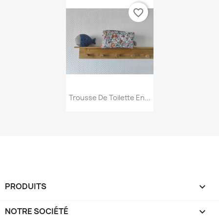
favorite_border
Aperçu rapide

Trousse De Toilette En...
PRODUITS

NOTRE SOCIÉTÉ
