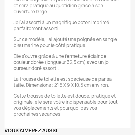
et sera pratique au quotidien grâce à son
ouverture large.
Je l'ai assorti à un magnifique coton imprimé
parfaitement assorti.
Sur ce modèle, j'ai ajouté une poignée en sangle
bleu marine pour le côté pratique.
×
Créer une liste d'envies
Elle s'ouvre grâce à une fermeture éclair de
couleur dorée (longueur 32,5 cm) avec un joli
curseur doré assorti.
Nom de la liste d'envies
La trousse de toilette est spacieuse de par sa
taille. Dimensions : 21,5 X 9 X 10,5 cm environ.
Cette trousse de toilette est douce, pratique et
Annuler
Créer une liste d'envies
originale, elle sera votre indispensable pour tout
vos déplacements et pourquoi pas vos
prochaines vacances
VOUS AIMEREZ AUSSI