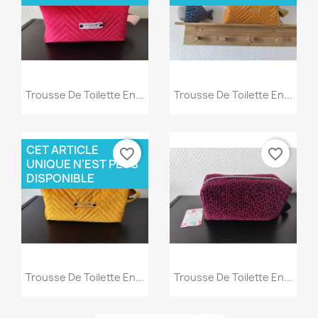
Aperçu rapide
Aperçu rapide


Trousse De Toilette En...
Trousse De Toilette En...
CET ARTICLE
favorite_border
favorite_border
UNIQUE N'EST PLUS
DISPONIBLE
Aperçu rapide
Aperçu rapide


Trousse De Toilette En...
Trousse De Toilette En...