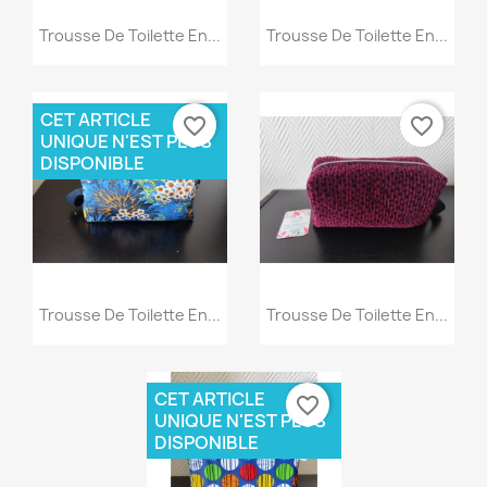
Aperçu rapide
Aperçu rapide


Trousse De Toilette En...
Trousse De Toilette En...
CET ARTICLE
favorite_border
favorite_border
UNIQUE N'EST PLUS
DISPONIBLE
Aperçu rapide
Aperçu rapide


Trousse De Toilette En...
Trousse De Toilette En...
CET ARTICLE
favorite_border
UNIQUE N'EST PLUS
DISPONIBLE