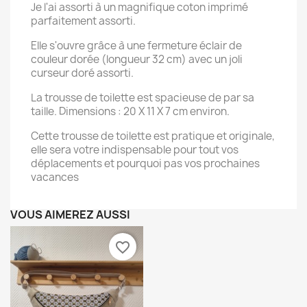
Je l'ai assorti à un magnifique coton imprimé
parfaitement assorti.
Elle s'ouvre grâce à une fermeture éclair de
couleur dorée (longueur 32 cm) avec un joli
×
curseur doré assorti.
Créer une liste d'envies
La trousse de toilette est spacieuse de par sa
taille. Dimensions : 20 X 11 X 7 cm environ.
Nom de la liste d'envies
Cette trousse de toilette est pratique et originale,
elle sera votre indispensable pour tout vos
déplacements et pourquoi pas vos prochaines
vacances
Annuler
Créer une liste d'envies
VOUS AIMEREZ AUSSI
favorite_border