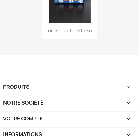
Aperçu rapide

Trousse De Toilette En...
PRODUITS

NOTRE SOCIÉTÉ

VOTRE COMPTE

INFORMATIONS
keyboard_arrow_down