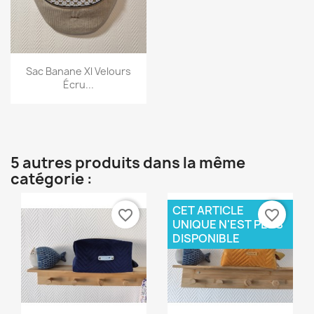
Aperçu rapide

Sac Banane Xl Velours
Écru...
5 autres produits dans la même
catégorie :
CET ARTICLE
favorite_border
favorite_border
UNIQUE N'EST PLUS
DISPONIBLE