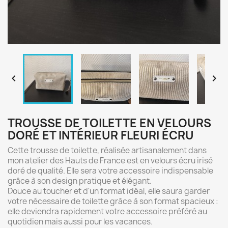


TROUSSE DE TOILETTE EN VELOURS
DORÉ ET INTÉRIEUR FLEURI ÉCRU
Cette trousse de toilette, réalisée artisanalement dans
mon atelier des Hauts de France est en velours écru irisé
doré de qualité. Elle sera votre accessoire indispensable
grâce à son design pratique et élégant.
Douce au toucher et d'un format idéal, elle saura garder
votre nécessaire de toilette grâce à son format spacieux :
elle deviendra rapidement votre accessoire préféré au
quotidien mais aussi pour les vacances.