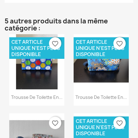
5 autres produits dans la même
catégorie :
CET ARTICLE
CET ARTICLE
favorite_border
favorite_border
UNIQUE N'EST PLUS
UNIQUE N'EST PLUS
DISPONIBLE
DISPONIBLE
Aperçu rapide
Aperçu rapide


Trousse De Toilette En...
Trousse De Toilette En...
CET ARTICLE
favorite_border
favorite_border
UNIQUE N'EST PLUS
DISPONIBLE