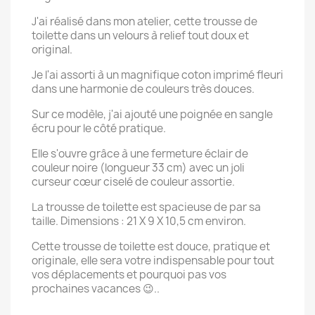
×
J'ai réalisé dans mon atelier, cette trousse de
Créer une liste d'envies
toilette dans un velours à relief tout doux et
original.
Nom de la liste d'envies
Je l'ai assorti à un magnifique coton imprimé fleuri
dans une harmonie de couleurs très douces.
Sur ce modèle, j'ai ajouté une poignée en sangle
écru pour le côté pratique.
Annuler
Créer une liste d'envies
Elle s'ouvre grâce à une fermeture éclair de
couleur noire (longueur 33 cm) avec un joli
curseur cœur ciselé de couleur assortie.
La trousse de toilette est spacieuse de par sa
taille. Dimensions : 21 X 9 X 10,5 cm environ.
Cette trousse de toilette est douce, pratique et
originale, elle sera votre indispensable pour tout
vos déplacements et pourquoi pas vos
prochaines vacances 😉..