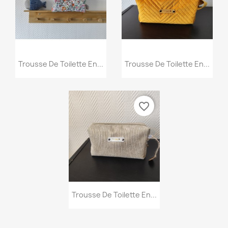
Aperçu rapide
Aperçu rapide


Trousse De Toilette En...
Trousse De Toilette En...
favorite_border
Aperçu rapide

Trousse De Toilette En...